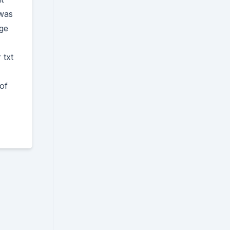
 was
dge
 txt
of