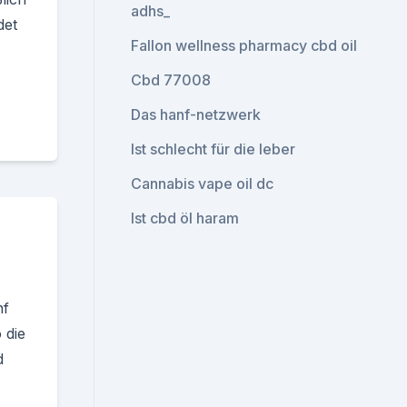
adhs_
det
Fallon wellness pharmacy cbd oil
Cbd 77008
Das hanf-netzwerk
Ist schlecht für die leber
Cannabis vape oil dc
Ist cbd öl haram
nf
 die
d