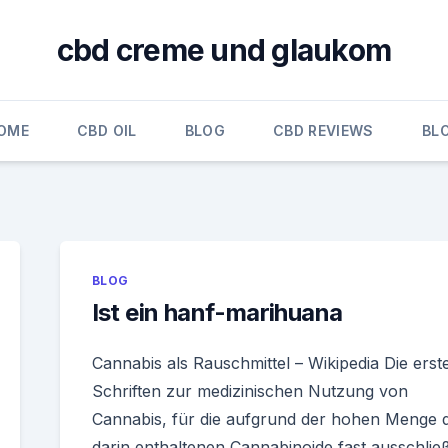
cbd creme und glaukom
OME
CBD OIL
BLOG
CBD REVIEWS
BL
BLOG
Ist ein hanf-marihuana
Cannabis als Rauschmittel – Wikipedia Die erst
Schriften zur medizinischen Nutzung von
Cannabis, für die aufgrund der hohen Menge 
darin enthaltenen Cannabinoide fast ausschließ