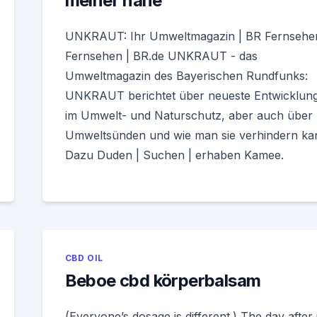
meiner nähe
UNKRAUT: Ihr Umweltmagazin | BR Fernsehen
Fernsehen | BR.de UNKRAUT - das
Umweltmagazin des Bayerischen Rundfunks:
UNKRAUT berichtet über neueste Entwicklun
im Umwelt- und Naturschutz, aber auch über
Umweltsünden und wie man sie verhindern ka
Dazu Duden | Suchen | erhaben Ka­mee.
CBD OIL
Beboe cbd körperbalsam
(Everyone’s dosage is different.) The day after i