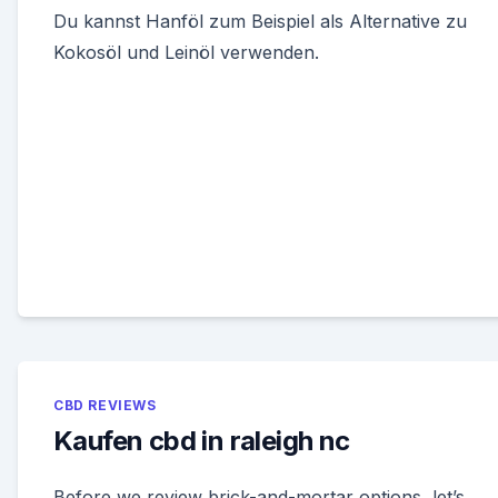
Du kannst Hanföl zum Beispiel als Alternative zu
Kokosöl und Leinöl verwenden.
CBD REVIEWS
Kaufen cbd in raleigh nc
Before we review brick-and-mortar options, let’s