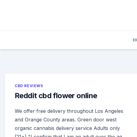
Skip
to
content
H
CBD REVIEWS
Reddit cbd flower online
We offer free delivery throughout Los Angeles
and Orange County areas. Green door west
organic cannabis delivery service Adults only
(21+) "I confirm that I am an adult over the ag