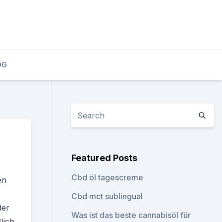
OG
Featured Posts
Cbd öl tagescreme
en
Cbd mct sublingual
der
Was ist das beste cannabisöl für
lich