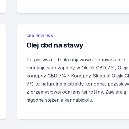
CBD REVIEWS
Olej cbd na stawy
Po pierwsze, działa objawowo – zauważalnie
redukuje stan zapalny w Olejek CBD 7%, Oleje
konopny CBD 7% - Konopny-Sklep.pl Olejki 
7% to naturalne ekstrakty konopne, pozyskiw
z przemysłowej odmiany tej rośliny. Zawierają
łagodne stężenie kannabidiolu.