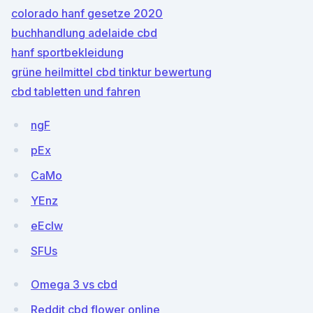
colorado hanf gesetze 2020
buchhandlung adelaide cbd
hanf sportbekleidung
grüne heilmittel cbd tinktur bewertung
cbd tabletten und fahren
ngF
pEx
CaMo
YEnz
eEcIw
SFUs
Omega 3 vs cbd
Reddit cbd flower online