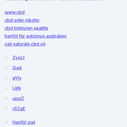
www.cbd
cbd oder nikotin
cbd tinkturen seattle
hanföl für autismus australien
cali naturals cbd oil
ZvoLt
Qad
eYlv
lJjN
ujunZ
rSZgE
Hanföl ziel