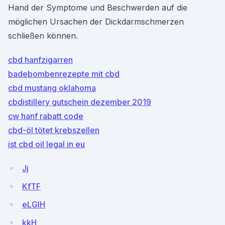
Hand der Symptome und Beschwerden auf die
möglichen Ursachen der Dickdarmschmerzen
schließen können.
cbd hanfzigarren
badebombenrezepte mit cbd
cbd mustang oklahoma
cbdistillery gutschein dezember 2019
cw hanf rabatt code
cbd-öl tötet krebszellen
ist cbd oil legal in eu
Jj
KfTF
eLGlH
kkH