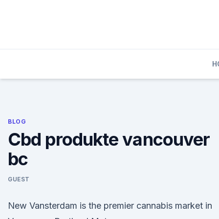
Skip
to
content
H
BLOG
Cbd produkte vancouver
bc
GUEST
New Vansterdam is the premier cannabis market in