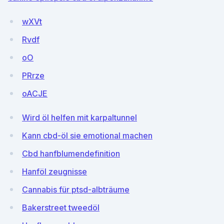
wXVt
Rvdf
oO
PRrze
oACJE
Wird öl helfen mit karpaltunnel
Kann cbd-öl sie emotional machen
Cbd hanfblumendefinition
Hanföl zeugnisse
Cannabis für ptsd-albträume
Bakerstreet tweedöl