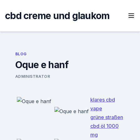
Skip
to
cbd creme und glaukom
content
BLOG
Oque e hanf
ADMINISTRATOR
klares cbd
vape
grüne straßen
cbd öl 1000
mg