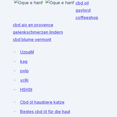
cbd oil
gaylord
coffeeshop
cbd aix en provence
gelenkschmerzen lindern
cbd blume vermont
UzpaM
kag
pxIp
vcRj
HSHSt
Cbd öl haustiere katze
Bestes cbd öl für die haut