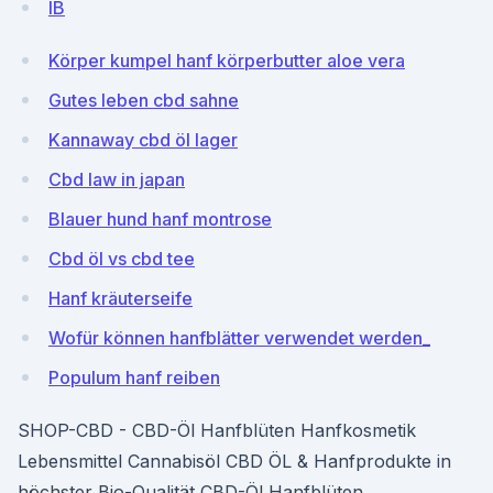
IB
Körper kumpel hanf körperbutter aloe vera
Gutes leben cbd sahne
Kannaway cbd öl lager
Cbd law in japan
Blauer hund hanf montrose
Cbd öl vs cbd tee
Hanf kräuterseife
Wofür können hanfblätter verwendet werden_
Populum hanf reiben
SHOP-CBD - CBD-Öl Hanfblüten Hanfkosmetik
Lebensmittel Cannabisöl CBD ÖL & Hanfprodukte in
höchster Bio-Qualität CBD-Öl Hanfblüten