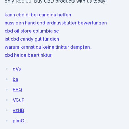
only R99.00. Buy CBD products with us today!
kann cbd öl bei candida helfen
nussigen hund cbd erdnussbutter bewertungen
cbd oil store columbia sc
ist cbd candy gut für dich
warum kannst du keine tinktur dämpfen_
cbd heidelbeertinktur
dVs
ba
EEQ
VCuF
vzHB
pImOt