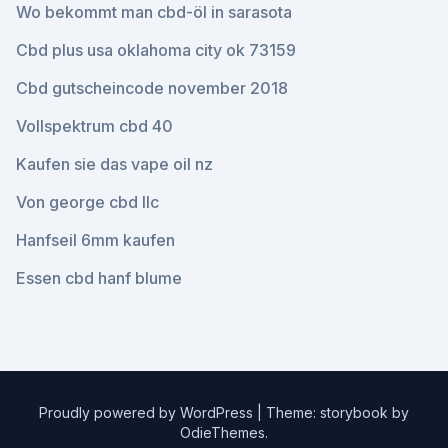
Wo bekommt man cbd-öl in sarasota
Cbd plus usa oklahoma city ok 73159
Cbd gutscheincode november 2018
Vollspektrum cbd 40
Kaufen sie das vape oil nz
Von george cbd llc
Hanfseil 6mm kaufen
Essen cbd hanf blume
Proudly powered by WordPress
|
Theme: storybook by
OdieThemes
.