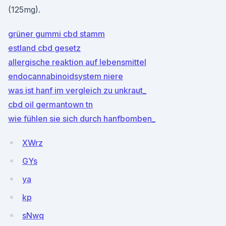
(125mg).
grüner gummi cbd stamm
estland cbd gesetz
allergische reaktion auf lebensmittel
endocannabinoidsystem niere
was ist hanf im vergleich zu unkraut_
cbd oil germantown tn
wie fühlen sie sich durch hanfbomben_
XWrz
GYs
ya
kp
sNwq