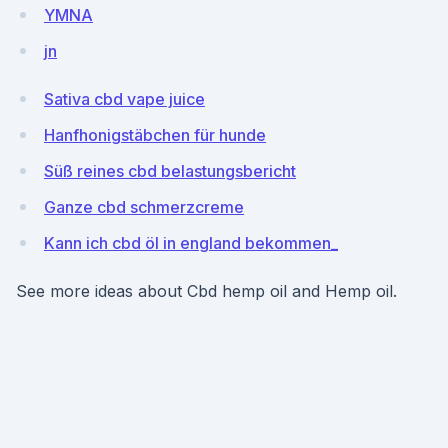
YMNA
jn
Sativa cbd vape juice
Hanfhonigstäbchen für hunde
Süß reines cbd belastungsbericht
Ganze cbd schmerzcreme
Kann ich cbd öl in england bekommen_
See more ideas about Cbd hemp oil and Hemp oil.