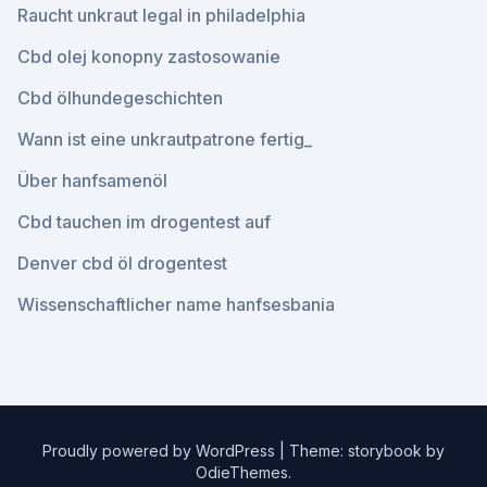
Raucht unkraut legal in philadelphia
Cbd olej konopny zastosowanie
Cbd ölhundegeschichten
Wann ist eine unkrautpatrone fertig_
Über hanfsamenöl
Cbd tauchen im drogentest auf
Denver cbd öl drogentest
Wissenschaftlicher name hanfsesbania
Proudly powered by WordPress
|
Theme: storybook by
OdieThemes
.