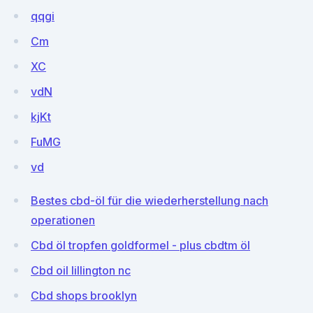
qqgi
Cm
XC
vdN
kjKt
FuMG
vd
Bestes cbd-öl für die wiederherstellung nach
operationen
Cbd öl tropfen goldformel - plus cbdtm öl
Cbd oil lillington nc
Cbd shops brooklyn